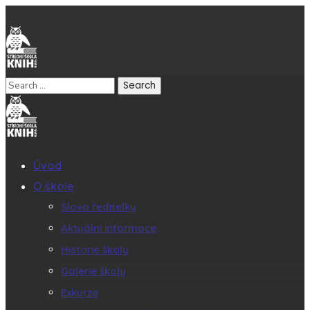
Úvod
O škole
Slovo ředitelky
Aktuální informace
Historie školy
Galerie školy
Exkurze