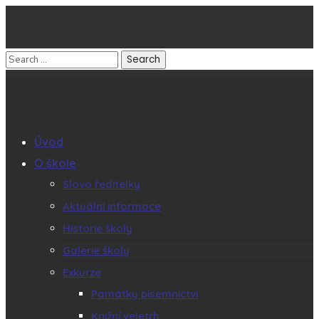
Úvod
O škole
Slovo ředitelky
Aktuální informace
Historie školy
Galerie školy
Exkurze
Památky písemnictví
Knižní veletrh