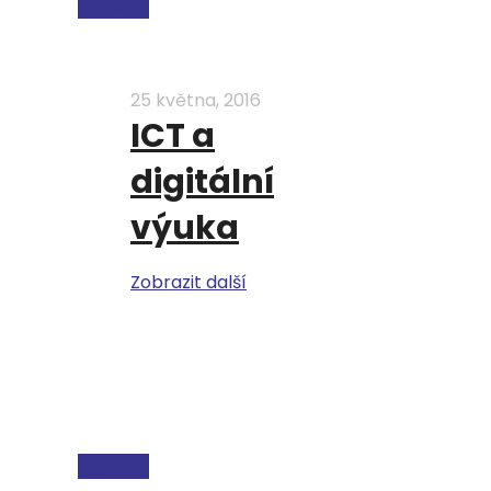
ESF a EU
25 května, 2016
ICT a
digitální
výuka
Zobrazit další
ESF a EU