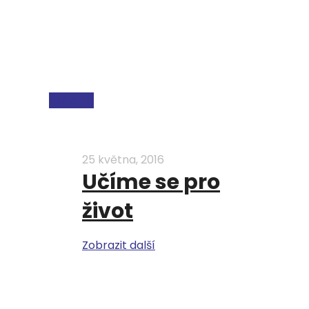
ESF a EU
25 května, 2016
Učíme se pro
život
Zobrazit další