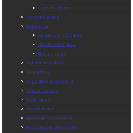
Ostatní exkurze
Odborná praxe
Reference
Zkušenosti studentů
Absolventi v praxi
Názory firem
Vybavení učeben
Školní řády
Organizační struktura
Výroční zprávy
Rady školy
Úřední deska
Uplatnění absolventů
Poradenské pracoviště