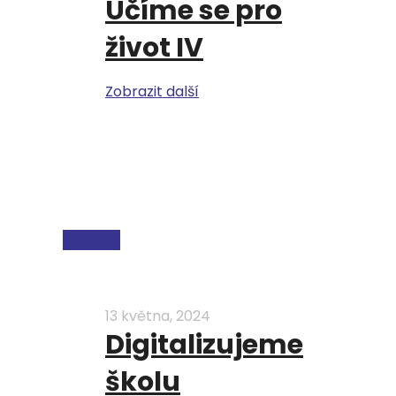
Učíme se pro
život IV
Zobrazit další
ESF a EU
13 května, 2024
Digitalizujeme
školu