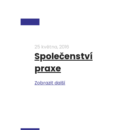
ESF a EU
25 května, 2016
Společenství
praxe
Zobrazit další