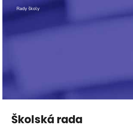
Home
Rady školy
Školská rada