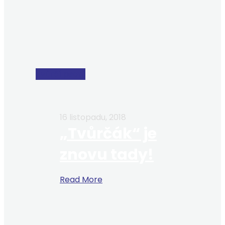
Tvůrčí psaní
16 listopadu, 2018
„Tvůrčák“ je
znovu tady!
Read More