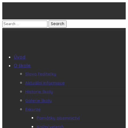
Úvod
O škole
Slovo ředitelky
Aktuální informace
Historie školy
Galerie školy
Exkurze
Památky písemnictví
Knižní veletrh