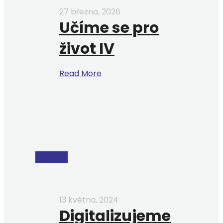
27 března, 2026
Učíme se pro
život IV
Read More
ESF a EU
13 května, 2024
Digitalizujeme