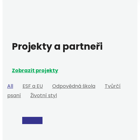
Projekty a partneři
Zobrazit projekty
All
ESF a EU
Odpovědná škola
Tvůrčí
psaní
Životní styl
ESF a EU