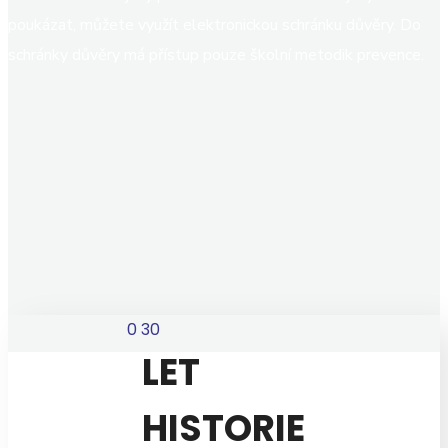
poukázat, můžete využít elektronickou schránku důvěry. Do
schránky důvěry má přístup pouze školní metodik prevence.
0
30
LET
HISTORIE