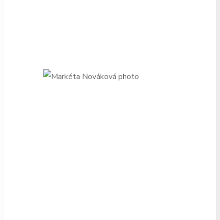
dálkové formě od 1. ročníku a chci
uvést, že mne posunula nejen v
profesním, ale i v osobním vývoji.
Oceňuji lidský, osobní a vstřícný
přístup.”
Markéta
Nováková
absolventka
“Na Střední školu KNIH, o. p. s.