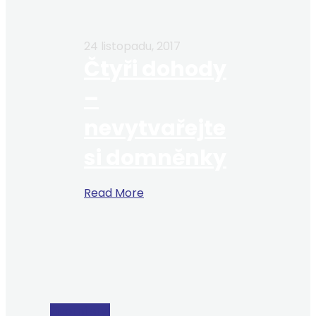
24 listopadu, 2017
Čtyři dohody
–
nevytvařejte
si domněnky
Read More
Životní styl