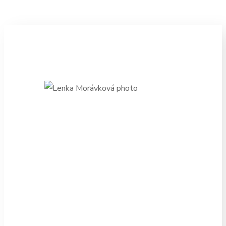
Lenka
Morávková
absolventka
“Tuto školu jsem navštěvovala v