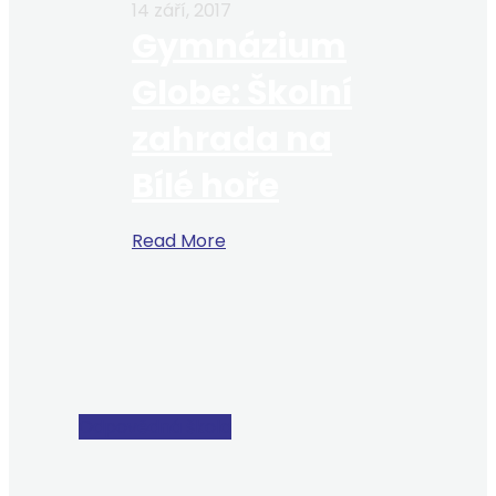
14 září, 2017
Gymnázium
Globe: Školní
zahrada na
Bílé hoře
Read More
Odpovědná škola