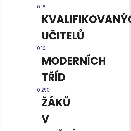
0
18
KVALIFIKOVANÝ
UČITELŮ
0
10
MODERNÍCH
TŘÍD
0
250
ŽÁKŮ
V