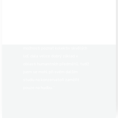
student
“V roce 2005 jsem úspěšně ukončil
studium na SŠKNP (nynější SŠ
KNIH). Tato škola mi, kromě
možnosti poznat kolektiv skvělých
lidí, dala velice dobrý základ v
oblasti humanitních předmětů, tudíž
jsem se mohl při svém dalším
studiu na konzervatoři zaměřit
pouze na hudbu..”