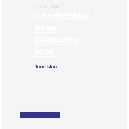
14 září, 2017
Charitativní
akce
Světluška
2016
Read More
Odpovědná škola