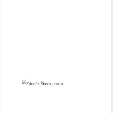
“Pro mě, jako pro absolventku, se
Střední škola KNIH, o. p. s. stala
nejenom institucí, díky které jsem
získala středoškolské vzdělání, ale
především mi byla zdrojem
nespočtu cenných odborných
znalostí. Tak jako mnoho dalších
studentů, jsem si i já vybrala tuto
školu pro svou lásku ke knize.”
Zdeněk Šimek