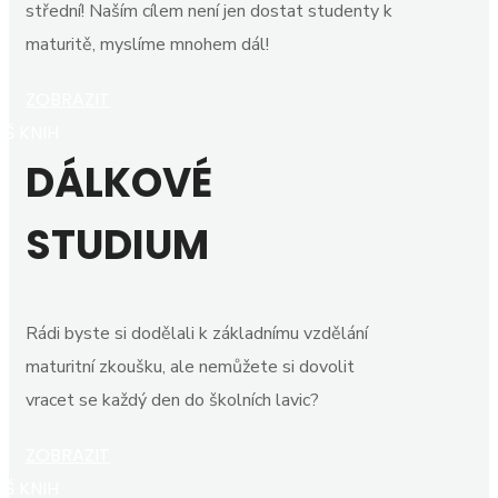
střední! Naším cílem není jen dostat studenty k
maturitě, myslíme mnohem dál!
ZOBRAZIT
SŠ KNIH
DÁLKOVÉ
STUDIUM
Rádi byste si dodělali k základnímu vzdělání
maturitní zkoušku, ale nemůžete si dovolit
vracet se každý den do školních lavic?
ZOBRAZIT
SŠ KNIH