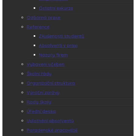
Ostatní exkurze
Odborná praxe
Reference
Zkušenosti studentů
Absolventi v praxi
Názory firem
Vybavení učeben
Školní řády
Organizační struktura
Výroční zprávy
Rady školy
Úřední deska
Uplatnění absolventů
Poradenské pracoviště