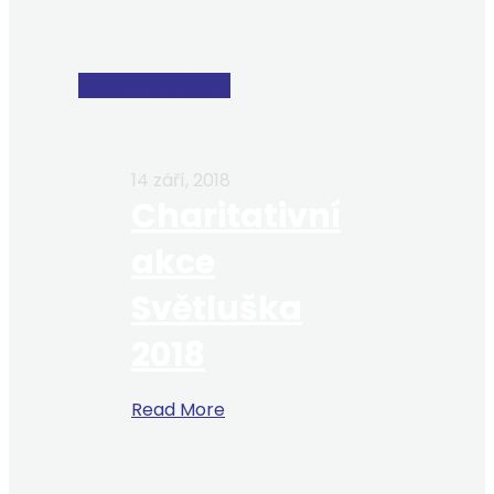
Odpovědná škola
14 září, 2018
Charitativní
akce
Světluška
2018
Read More