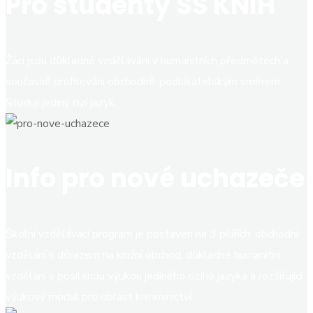
Pro studenty SŠ KNIH
Žáci jsou důkladně vzděláváni v humanitních předmětech a
současně profilováni obchodně-podnikatelským směrem.
Studují jediný cizí jazyk.
Info pro nové uchazeče
Školní vzdělávací program je postaven na 3 pilířích: obchodní
vzdělání s důrazem na knižní obchod, důkladné humanitní
vzdělání s posílenou výukou jediného cizího jazyka a rozšiřující
výukový modul pro oblast knihovnictví.