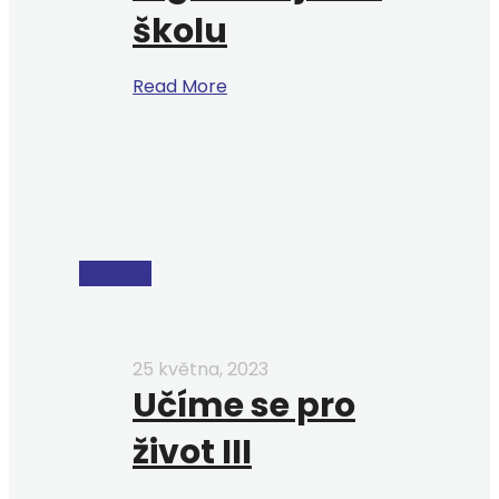
školu
Read More
ESF a EU
25 května, 2023
Učíme se pro
život III