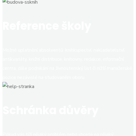
Reference školy
Možné uplatnění absolventů: knihkupectví, nakladatelství,
antikvariáty, knižní distribuce, knihovny, redakce, informační
centra, dále podnikání na živnostenský list či nižší manažerské
pozice nezávislé na studovaném oboru.
Schránka důvěry
Pokud vás tíží nějaký problém nebo chcete na nějaký