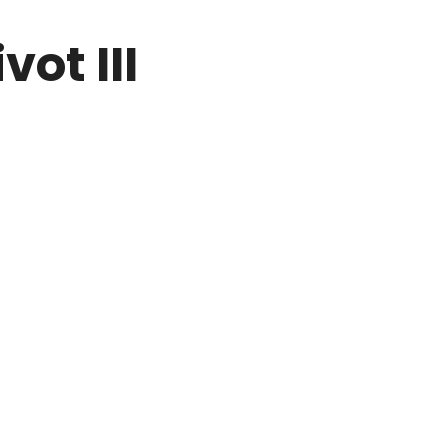
vot III